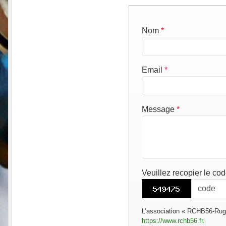
Nom
*
Email
*
Message
*
Veuillez recopier le co
L’association « RCHB56-Rugb
https://www.rchb56.fr
.