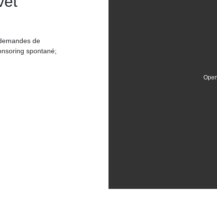
vet
s demandes de
onsoring spontané;
Open