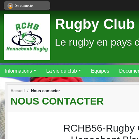
Panneau de gestion des cookies
Se connecter
Rugby Club 
Le rugby en pays 
Informations
La vie du club
Equipes
Documen
Accueil
Nous contacter
NOUS CONTACTER
RCHB56-Rugby 