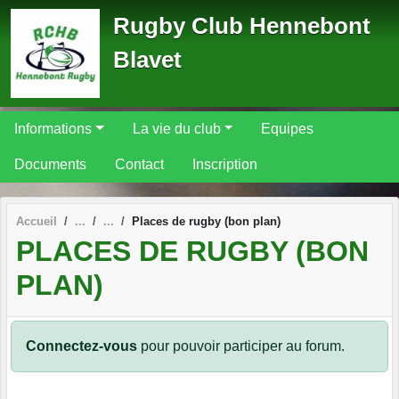
Panneau de gestion des cookies
Rugby Club Hennebont
Blavet
Informations
La vie du club
Equipes
Documents
Contact
Inscription
Accueil
Places de rugby (bon plan)
PLACES DE RUGBY (BON
PLAN)
Connectez-vous
pour pouvoir participer au forum.