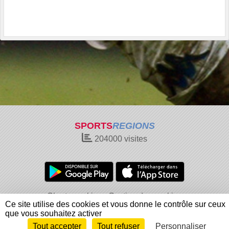
SPORTS
REGIONS
204000
visites
Charte cookies
Gestion des cookies
Ce site utilise des cookies et vous donne le contrôle sur ceux
Informations légales
Signaler un contenu inapproprié
que vous souhaitez activer
Tout accepter
Tout refuser
Personnaliser
Envie de participer ?
Connexion