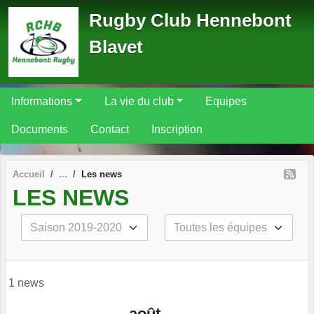
Panneau de gestion des cookies
Rugby Club Hennebont
Blavet
Informations
La vie du club
Equipes
Documents
Contact
Inscription
Accueil
Les news
LES NEWS
1 news
août