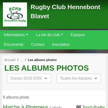
Panneau de gestion des cookies
Rugby Club Hennebont
Blavet
Informations
La vie du club
Equipes
Documents
Contact
Inscription
Accueil
Les albums photos
LES ALBUMS PHOTOS
9 albums photo
Matchs à Ploemeur
Touch Rugby
1 photo