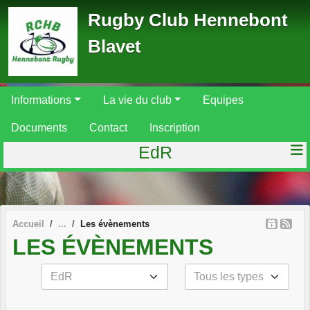
Panneau de gestion des cookies
Rugby Club Hennebont
Blavet
Informations
La vie du club
Equipes
Documents
Contact
Inscription
EdR
Accueil
Les évènements
LES ÉVÈNEMENTS