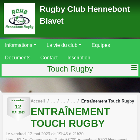
Panneau de gestion des cookies
Rugby Club Hennebont
Blavet
Informations
La vie du club
Equipes
Documents
Contact
Inscription
Touch Rugby
Le
vendredi
Accueil
Entraînement Touch Rugby
12
ENTRAÎNEMENT
MAI
2023
TOUCH RUGBY
Le
vendredi
12
mai
2023
de 19h45 à 21h30
Lieu :
52 Av. Commune de Paris 56700 Hennebont
5700
Hennebont