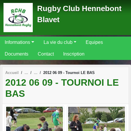
Panneau de gestion des cookies
Rugby Club Hennebont
Blavet
Informations
La vie du club
Equipes
Documents
Contact
Inscription
Accueil
2012 06 09 - Tournoi LE BAS
2012 06 09 - TOURNOI LE
BAS