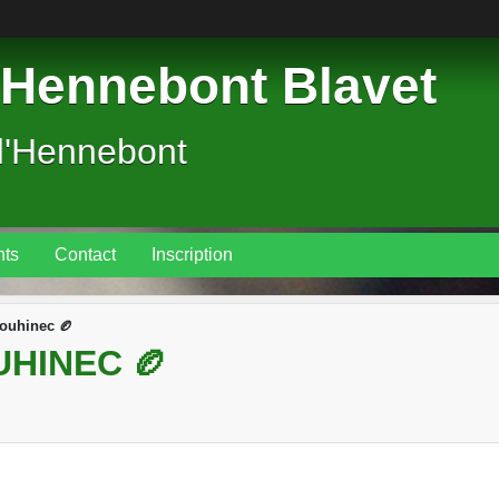
Hennebont Blavet
d'Hennebont
ts
Contact
Inscription
louhinec 🏉
UHINEC 🏉