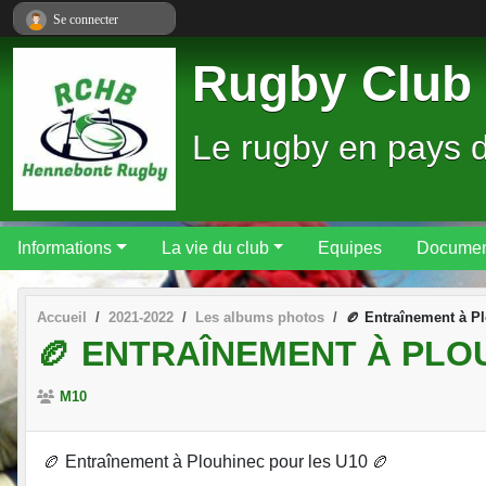
Panneau de gestion des cookies
Se connecter
Rugby Club 
Le rugby en pays 
Informations
La vie du club
Equipes
Documen
Accueil
2021-2022
Les albums photos
🏉 Entraînement à P
🏉 ENTRAÎNEMENT À PLO
M10
🏉 Entraînement à Plouhinec pour les U10 🏉