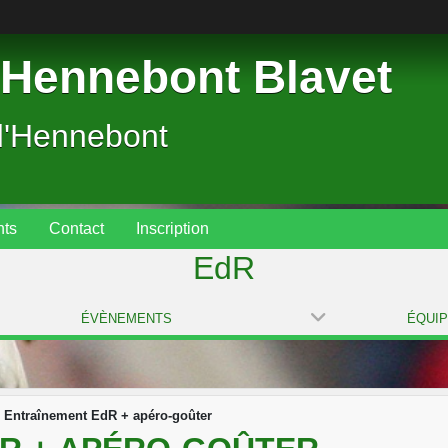
Hennebont Blavet
d'Hennebont
ts
Contact
Inscription
EdR
ÉVÈNEMENTS
ÉQUI
Entraînement EdR + apéro-goûter