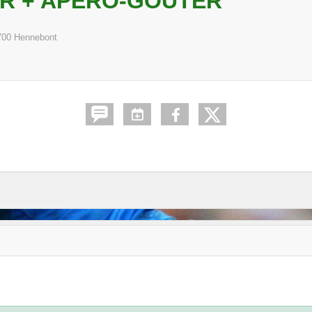
R + APÉRO-GOÛTER
700
Hennebont