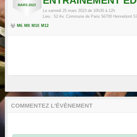
ENTRAÎNEMENT ED
MARS
2023
Le
samedi
25
mars
2023
de 10h30 à 12h
Lieu :
52 Av. Commune de Paris 56700 Hennebont
5
M6
M8
M10
M12
COMMENTEZ L’ÉVÈNEMENT