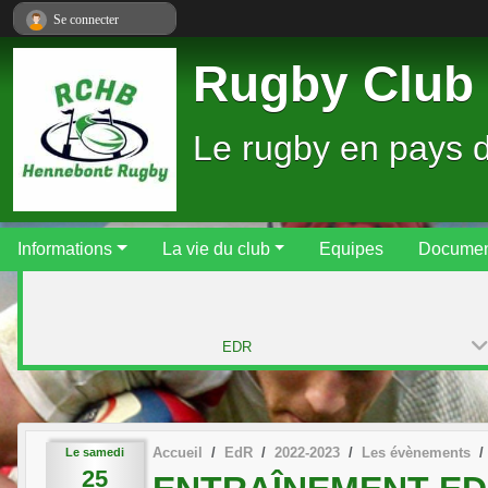
Panneau de gestion des cookies
Se connecter
Rugby Club 
Le rugby en pays 
Informations
La vie du club
Equipes
Documen
EDR
Accueil
EdR
2022-2023
Les évènements
Le
samedi
25