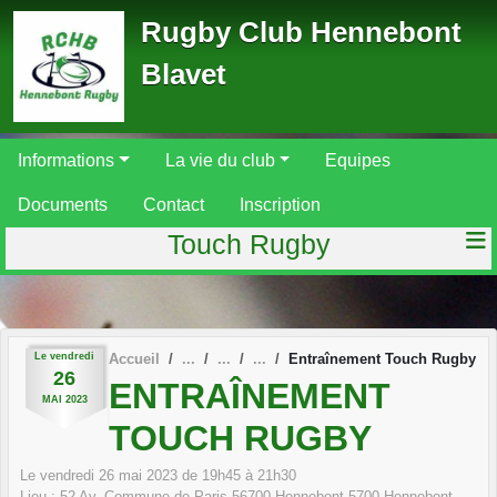
Panneau de gestion des cookies
Rugby Club Hennebont
Blavet
Informations
La vie du club
Equipes
Documents
Contact
Inscription
Touch Rugby
Le
vendredi
Accueil
Entraînement Touch Rugby
26
ENTRAÎNEMENT
MAI
2023
TOUCH RUGBY
Le
vendredi
26
mai
2023
de 19h45 à 21h30
Lieu :
52 Av. Commune de Paris 56700 Hennebont
5700
Hennebont