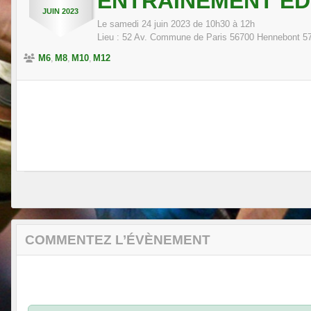
ENTRAÎNEMENT E
JUIN
2023
Le
samedi
24
juin
2023
de 10h30 à 12h
Lieu :
52 Av. Commune de Paris 56700 Hennebont
5
M6
M8
M10
M12
COMMENTEZ L’ÉVÈNEMENT