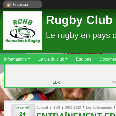
Panneau de gestion des cookies
Se connecter
Rugby Club 
Le rugby en pays 
Informations
La vie du club
Equipes
Documen
EDR
Accueil
EdR
2022-2023
Les évènements
Le
samedi
24