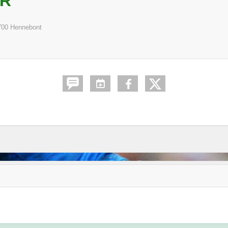
DR
700
Hennebont