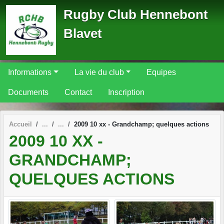
Panneau de gestion des cookies
Rugby Club Hennebont
Blavet
Informations
La vie du club
Equipes
Documents
Contact
Inscription
Accueil
2009 10 xx - Grandchamp; quelques actions
2009 10 XX -
GRANDCHAMP;
QUELQUES ACTIONS